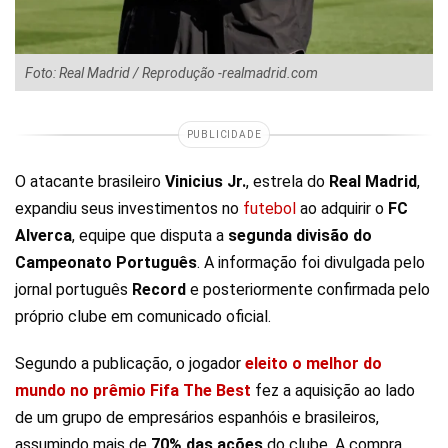
Foto: Real Madrid / Reprodução -realmadrid.com
PUBLICIDADE
O atacante brasileiro
Vinicius Jr.
, estrela do
Real Madrid
,
expandiu seus investimentos no
futebol
ao adquirir o
FC
Alverca
, equipe que disputa a
segunda divisão do
Campeonato Português
. A informação foi divulgada pelo
jornal português
Record
e posteriormente confirmada pelo
próprio clube em comunicado oficial.
Segundo a publicação, o jogador
eleito o melhor do
mundo no prêmio Fifa The Best
fez a aquisição ao lado
de um grupo de empresários espanhóis e brasileiros,
assumindo mais de
70% das ações
do clube. A compra