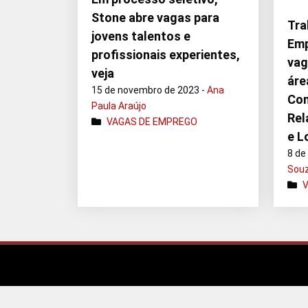
Stone abre vagas para
Tra
jovens talentos e
Emp
profissionais experientes,
vag
veja
áre
15 de novembro de 2023 -
Ana
Com
Paula Araújo
Rel
VAGAS DE EMPREGO
e L
8 de
Sou