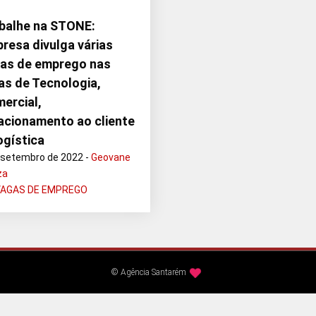
balhe na STONE:
resa divulga várias
as de emprego nas
as de Tecnologia,
ercial,
acionamento ao cliente
ogística
 setembro de 2022 -
Geovane
za
VAGAS DE EMPREGO
© Agência Santarém