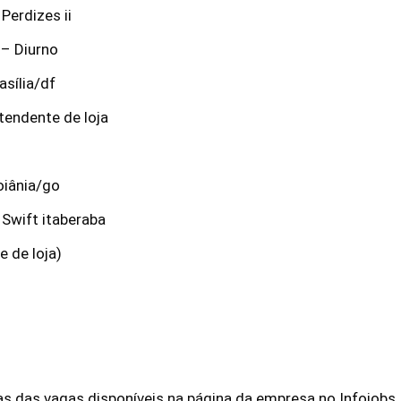
Perdizes ii
a – Diurno
asília/df
tendente de loja
oiânia/go
 Swift itaberaba
e de loja)
s das vagas disponíveis na página da empresa no Infojobs.