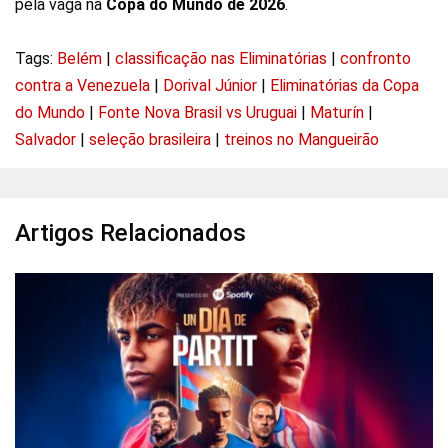
pela vaga na
Copa do Mundo de 2026
.
Tags:
Belém
|
classificação nas Eliminatórias
|
confronto
contra a Venezuela
|
Dorival Júnior
|
Eliminatórias da Copa
do Mundo
|
Fonte Nova Brasil vs Uruguai
|
Maturín
|
Salvador
|
seleção brasileira
|
treinos no Mangueirão
Artigos Relacionados