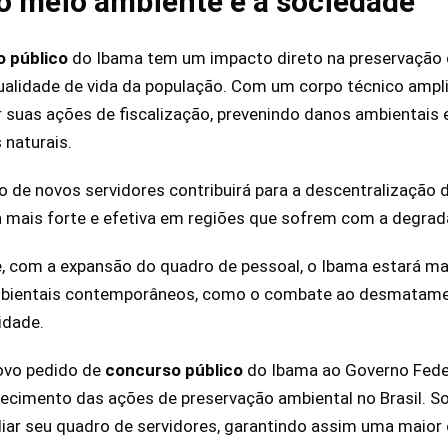
o meio ambiente e a sociedade
 público
do Ibama tem um impacto direto na preservação
lidade de vida da população. Com um corpo técnico amplia
r suas ações de fiscalização, prevenindo danos ambientai
 naturais.
o de novos servidores contribuirá para a descentralização 
 mais forte e efetiva em regiões que sofrem com a degrad
, com a expansão do quadro de pessoal, o Ibama estará ma
ambientais contemporâneos, como o combate ao desmatame
idade.
ovo pedido de
concurso público
do Ibama ao Governo Fede
alecimento das ações de preservação ambiental no Brasil. S
liar seu quadro de servidores, garantindo assim uma maior