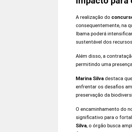
Impacto para 
A realização do
concurso
consequentemente, na qua
Ibama poderá intensifica
sustentável dos recursos
Além disso, a contrataçã
permitindo uma presença
Marina Silva
destaca que
enfrentar os desafios 
preservação da biodivers
O encaminhamento do n
significativo para o fort
Silva
, o órgão busca amp