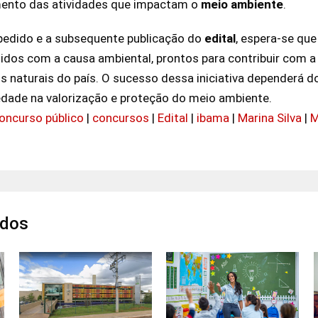
mento das atividades que impactam o
meio ambiente
.
edido e a subsequente publicação do
edital
, espera-se qu
dos com a causa ambiental, prontos para contribuir com a 
 naturais do país. O sucesso dessa iniciativa dependerá d
dade na valorização e proteção do meio ambiente.
oncurso público
|
concursos
|
Edital
|
ibama
|
Marina Silva
|
M
ados