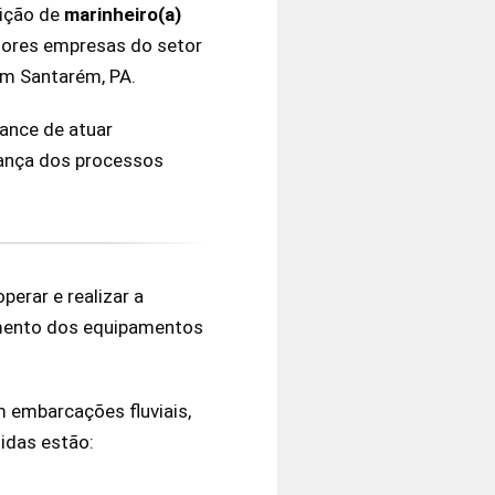
sição de
marinheiro(a)
aiores empresas do setor
em Santarém, PA.
ance de atuar
rança dos processos
erar e realizar a
amento dos equipamentos
m embarcações fluviais,
idas estão: