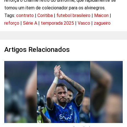
reforça o charme retrô do uniforme, que rapidamente se
tornou um item de colecionador para os alvinegros.
Tags:
contrato
|
Coritiba
|
futebol brasileiro
|
Maicon
|
reforço
|
Série A
|
temporada 2025
|
Vasco
|
zagueiro
Artigos Relacionados