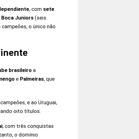
dependiente
, com
sete
o
Boca Juniors
(seis
s campeões, o único não
tinente
ube brasileiro
a
mengo
e
Palmeiras
, que
 campeões, e ao Uruguai,
ando oito títulos.
i
, com três conquistas
tanto, o domínio