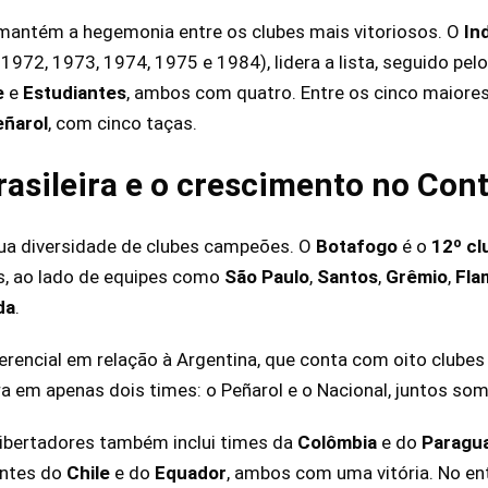
 mantém a hegemonia entre os clubes mais vitoriosos. O
In
1972, 1973, 1974, 1975 e 1984), lidera a lista, seguido pel
e
e
Estudiantes
, ambos com quatro. Entre os cinco maiore
eñarol
, com cinco taças.
rasileira e o crescimento no Con
sua diversidade de clubes campeões. O
Botafogo
é o
12º cl
s, ao lado de equipes como
São Paulo
,
Santos
,
Grêmio
,
Fla
da
.
ferencial em relação à Argentina, que conta com oito clubes
a em apenas dois times: o Peñarol e o Nacional, juntos som
Libertadores também inclui times da
Colômbia
e do
Paragua
antes do
Chile
e do
Equador
, ambos com uma vitória. No en