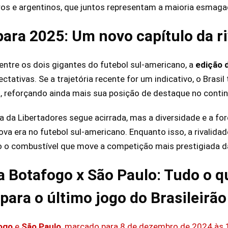
ros e argentinos, que juntos representam a maioria esmagad
para 2025: Um novo capítulo da r
ntre os dois gigantes do futebol sul-americano, a
edição 
tativas. Se a trajetória recente for um indicativo, o Bras
a, reforçando ainda mais sua posição de destaque no contin
 da Libertadores segue acirrada, mas a diversidade e a for
 era no futebol sul-americano. Enquanto isso, a rivalidade 
o o combustível que move a competição mais prestigiada d
a Botafogo x São Paulo: Tudo o q
 para o último jogo do Brasileirã
ogo
e
São Paulo
, marcado para 8 de dezembro de 2024 às