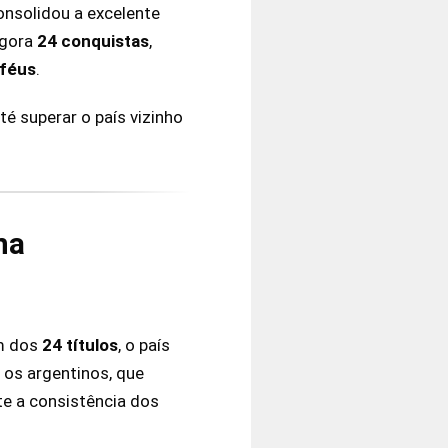
onsolidou a excelente
agora
24 conquistas
,
oféus
.
té superar o país vizinho
na
ém dos
24 títulos
, o país
o os argentinos, que
te a consistência dos