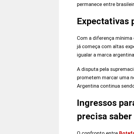
permanece entre brasilei
Expectativas 
Com a diferença mínima e
já começa com altas expec
igualar a marca argentin
A disputa pela supremacia
prometem marcar uma nova
Argentina continua send
Ingressos par
precisa saber
O confronto entre
Botaf