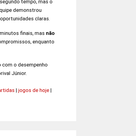
do segundo tempo, mas o
 equipe demonstrou
 oportunidades claras.
 minutos finais, mas
não
compromissos, enquanto
ção com o desempenho
ival Júnior.
artidas
|
jogos de hoje
|