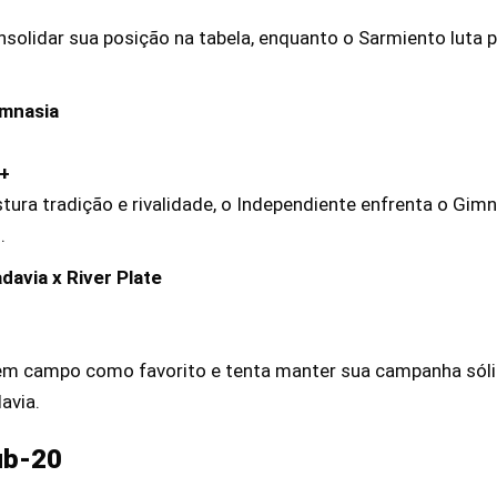
nsolidar sua posição na tabela, enquanto o Sarmiento luta 
imnasia
y+
ura tradição e rivalidade, o Independiente enfrenta o Gi
.
davia x River Plate
a em campo como favorito e tenta manter sua campanha sóli
avia.
ub-20