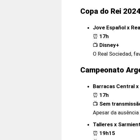
Copa do Rei 202
Jove Español x Rea
⏰
17h
📺
Disney+
O Real Sociedad, fa
Campeonato Arge
Barracas Central x
⏰
17h
📺
Sem transmissã
Apesar da ausência 
Talleres x Sarmien
⏰
19h15