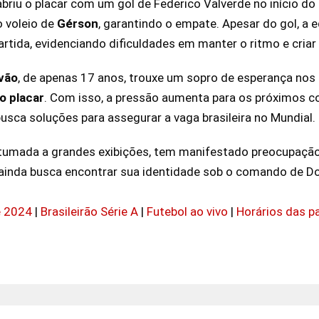
abriu o placar com um gol de Federico Valverde no início 
o voleio de
Gérson
, garantindo o empate. Apesar do gol, a
artida, evidenciando dificuldades em manter o ritmo e criar
vão
, de apenas 17 anos, trouxe um sopro de esperança nos
 o placar
. Com isso, a pressão aumenta para os próximos 
busca soluções para assegurar a vaga brasileira no Mundial.
costumada a grandes exibições, tem manifestado preocupa
e ainda busca encontrar sua identidade sob o comando de Dor
e 2024
|
Brasileirão Série A
|
Futebol ao vivo
|
Horários das p