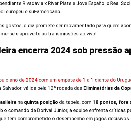
pendiente Rivadavia x River Plate e Jove Español x Real 
bol europeu e sul-americano.
os gostos, o dia promete ser movimentado para quem aco
e-se e aproveite as transmissões ao vivo!
leira encerra 2024 sob pressão 
i
hou o ano de 2024 com um empate de 1 a 1 diante do Urugu
m Salvador, válida pela 12ª rodada das
Eliminatórias da Co
asileira
na
quinta
posição
da tabela, com
18 pontos,
fora 
ob
o comando de Dorival Júnior, a equipe enfrenta críticas p
s que têm comprometido o desempenho em jogos decisivos.