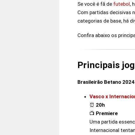
Se você é fã de
futebol
, 
Com partidas decisivas 
categorias de base, há d
Confira abaixo os principa
Principais jo
Brasileirão Betano 2024
Vasco x Internacio
⏰
20h
📺
Premiere
Uma partida essenci
Internacional tenta