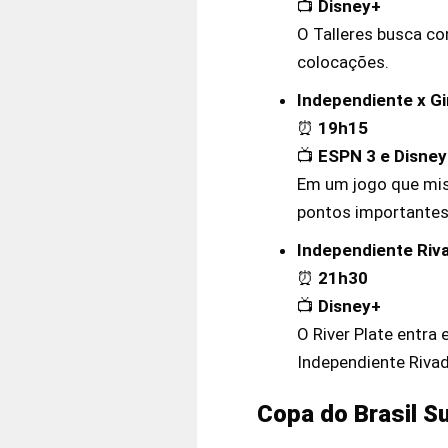
📺
Disney+
O Talleres busca co
colocações.
Independiente x G
⏰
19h15
📺
ESPN 3 e Disne
Em um jogo que mist
pontos importantes
Independiente Riva
⏰
21h30
📺
Disney+
O River Plate entr
Independiente Rivad
Copa do Brasil S