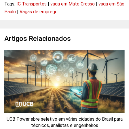
Tags:
IC Transportes
|
vaga em Mato Grosso
|
vaga em São
Paulo
|
Vagas de emprego
Artigos Relacionados
UCB Power abre seletivo em várias cidades do Brasil para
técnicos, analistas e engenheiros