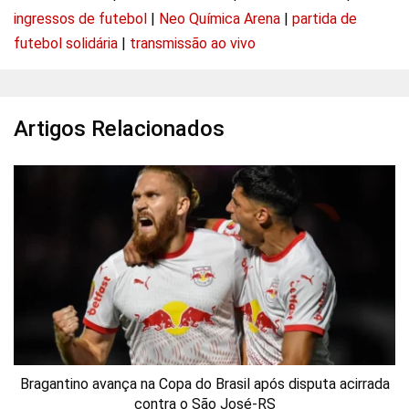
ingressos de futebol
|
Neo Química Arena
|
partida de
futebol solidária
|
transmissão ao vivo
Artigos Relacionados
Bragantino avança na Copa do Brasil após disputa acirrada
contra o São José-RS