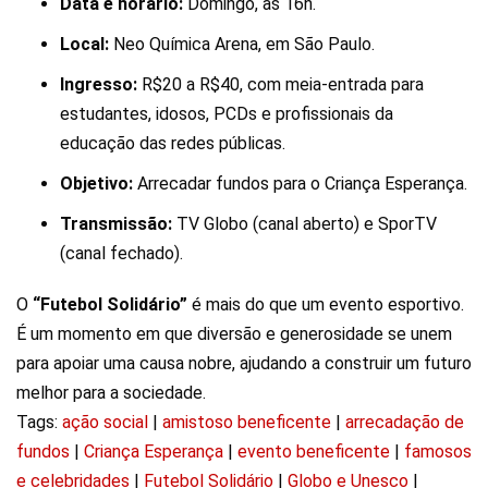
Data e horário:
Domingo, às 16h.
Local:
Neo Química Arena, em São Paulo.
Ingresso:
R$20 a R$40, com meia-entrada para
estudantes, idosos, PCDs e profissionais da
educação das redes públicas.
Objetivo:
Arrecadar fundos para o Criança Esperança.
Transmissão:
TV Globo (canal aberto) e SporTV
(canal fechado).
O
“Futebol Solidário”
é mais do que um evento esportivo.
É um momento em que diversão e generosidade se unem
para apoiar uma causa nobre, ajudando a construir um futuro
melhor para a sociedade.
Tags:
ação social
|
amistoso beneficente
|
arrecadação de
fundos
|
Criança Esperança
|
evento beneficente
|
famosos
e celebridades
|
Futebol Solidário
|
Globo e Unesco
|