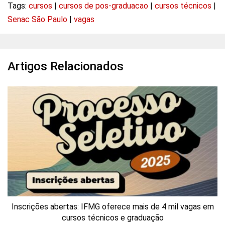
Tags:
cursos
|
cursos de pos-graduacao
|
cursos técnicos
|
Senac São Paulo
|
vagas
Artigos Relacionados
Inscrições abertas: IFMG oferece mais de 4 mil vagas em
cursos técnicos e graduação