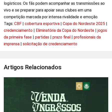
logísticos. Os fãs podem acompanhar as transmissões ao
vivo e se preparar para apoiar seus clubes em uma
competição marcada por intensa rivalidade e emoção.
Tags:
CBF
|
cobertura esportiva
|
Copa do Nordeste 2025
|
credenciamento
|
Eliminatória da Copa do Nordeste
|
jogos
da primeira fase
|
partidas
|
prazo final
|
profissionais da
imprensa
|
solicitação de credenciamento
Artigos Relacionados