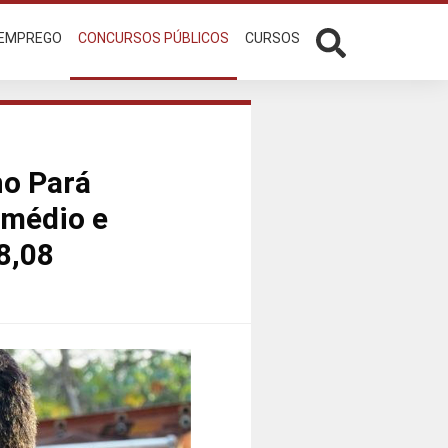
 EMPREGO
CONCURSOS PÚBLICOS
CURSOS
no Pará
 médio e
8,08