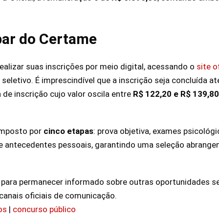
par do Certame
alizar suas inscrições por meio digital, acessando o
site o
eletivo. É imprescindível que a inscrição seja concluída a
a de inscrição cujo valor oscila entre
R$ 122,20 e R$ 139,80
omposto por
cinco etapas
: prova objetiva, exames psicológi
 de antecedentes pessoais, garantindo uma seleção abrangen
 para permanecer informado sobre outras oportunidades s
canais oficiais de comunicação.
os
|
concurso público