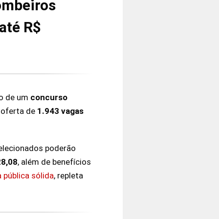
ombeiros
até R$
to de um
concurso
 oferta de
1.943 vagas
 selecionados poderão
28,08
, além de benefícios
a pública sólida
, repleta