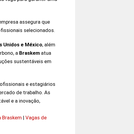
a empresa assegura que
fissionais selecionados.
s Unidos e México
, além
arbono, a
Braskem
atua
luções sustentáveis em
fissionais e estagiários
ercado de trabalho. As
vel e a inovação,
a Braskem
|
Vagas de