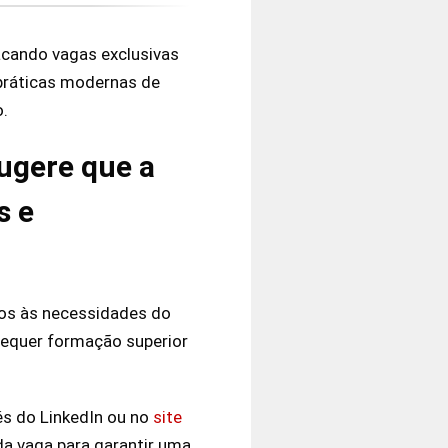
cando vagas exclusivas
 práticas modernas de
o.
sugere que a
s e
dos às necessidades do
requer formação superior
és do LinkedIn ou no
site
ada vaga para garantir uma