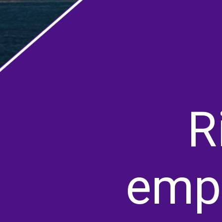
R
emp