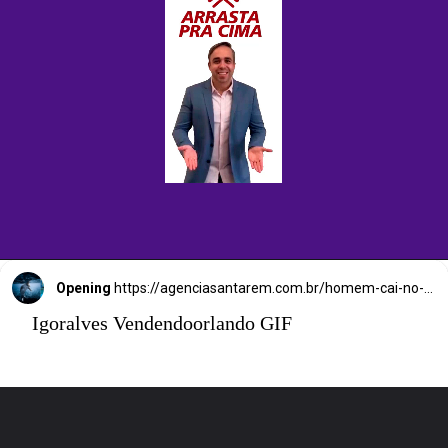
Opening
https://agenciasantarem.com.br/homem-cai-no-mar-e-receber-ajuda-de-uma-foca-ate-ser-resgatado/
Igoralves Vendendoorlando GIF