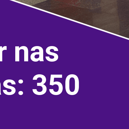
r nas
s: 350