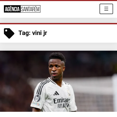
☰
Tag:
vini jr