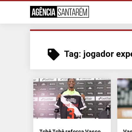
Tag:
jogador exp
Tchê Tchê reforça Vasco
Vas