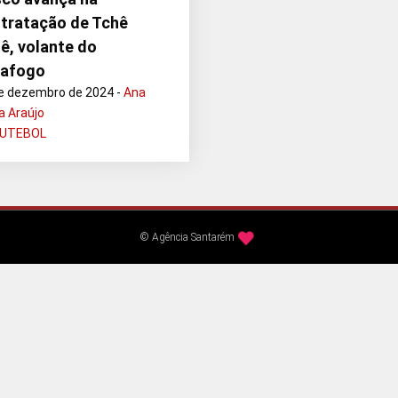
tratação de Tchê
ê, volante do
tafogo
e dezembro de 2024 -
Ana
a Araújo
FUTEBOL
© Agência Santarém