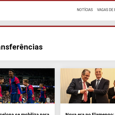
NOTÍCIAS
VAGAS DE
ansferências
celona se mobiliza para
Nova era no Flamengo: