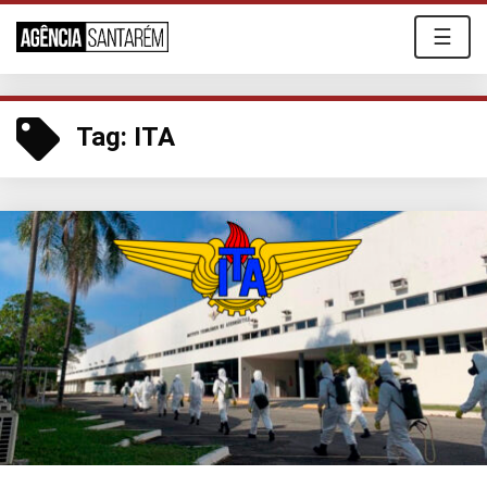
☰
Tag:
ITA