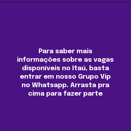
Opening
https://agenciasantarem.com.br/companhia-aerea-gol-esta-com-centenas-vagas-de-emprego-home-office-disponiveis/amp
Para saber mais
informações sobre as vagas
disponíveis no Itaú, basta
entrar em nosso Grupo Vip
no Whatsapp. Arrasta pra
cima para fazer parte