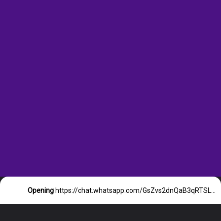
Opening
https://chat.whatsapp.com/GsZvs2dnQaB3qRTSL8VKX7