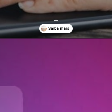
mais-de-200-empregos-pelo-pais/amp/