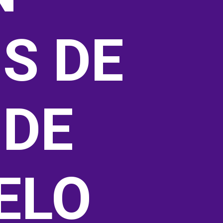
S DE 
DE 
LO 