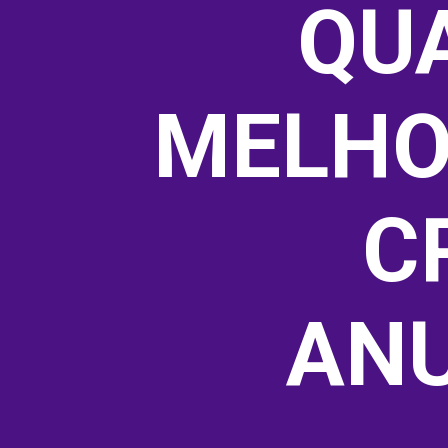
QUA
MELHO
C
ANU