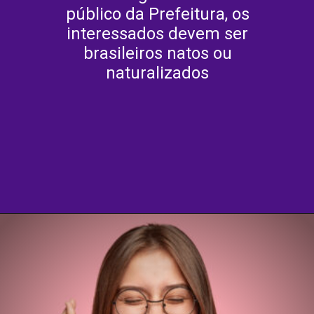
público da Prefeitura, os
interessados devem ser
brasileiros natos ou
naturalizados