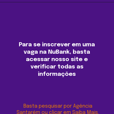
Opening
https://agenciasantarem.com.br/nubank-contrata-novos-funcionarios-nas-areas-de-produto-financas-e-tecnologia/amp
Para se inscrever em uma
vaga na NuBank, basta
acessar nosso site e
verificar todas as
informações
Basta pesquisar por Agência
Santarém ou clicar em Saiba Mais.