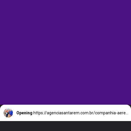
Opening
https://agenciasantarem.com.br/companhia-aerea-gol-esta-com-centenas-vagas-de-emprego-home-office-disponiveis/amp