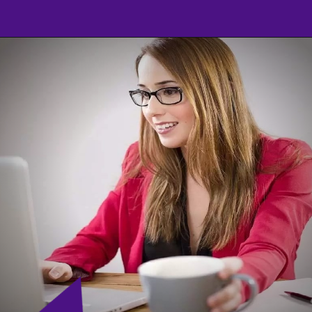
Opening
https://agenciasantarem.com.br/eskala-traz-novas-vagas-de-emprego-para-o-brasil/amp