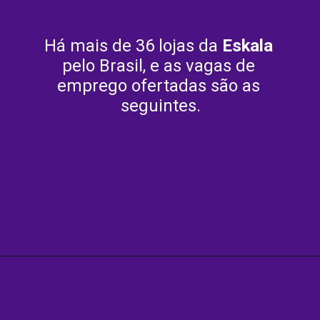
Há mais de 36 lojas da 
Eskala 
pelo Brasil, e as vagas de 
emprego ofertadas são as 
seguintes.
Opening
https://agenciasantarem.com.br/eskala-traz-novas-vagas-de-emprego-para-o-brasil/amp