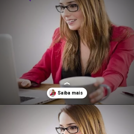
Opening
https://agenciasantarem.com.br/eskala-traz-novas-vagas-de-emprego-para-o-brasil/amp