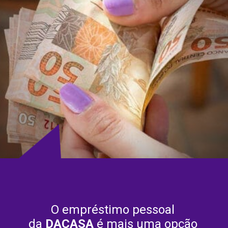
O empréstimo pessoal 
da 
DACASA
 é mais uma opção 