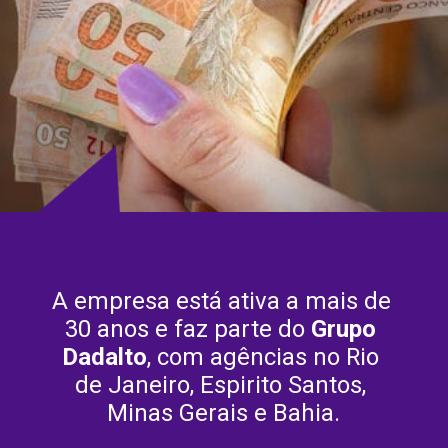
A empresa está ativa a mais de 
30 anos e faz parte do 
Grupo 
Dadalto
, com agências no Rio 
de Janeiro, Espirito Santos, 
Minas Gerais e Bahia.