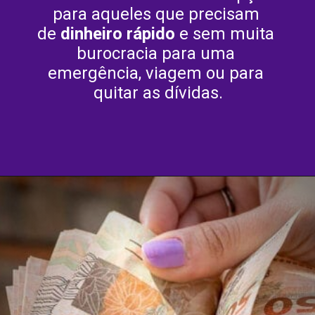
para aqueles que precisam 
de 
dinheiro rápido
 e sem muita 
burocracia para uma 
emergência, viagem ou para 
quitar as dívidas.