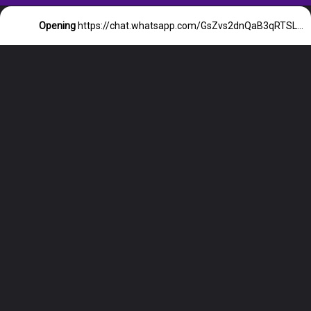
Opening
https://chat.whatsapp.com/GsZvs2dnQaB3qRTSL8VKX7