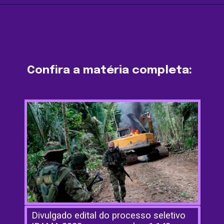
Opening
https://agenciasantarem.com.br/divulgado-edital-do-processo-seletivo-ibama-2022-para-preencher-1-143-vagas-com-salario-de-ate-r-6-mil/
Confira a matéria completa:
Divulgado edital do processo seletivo 