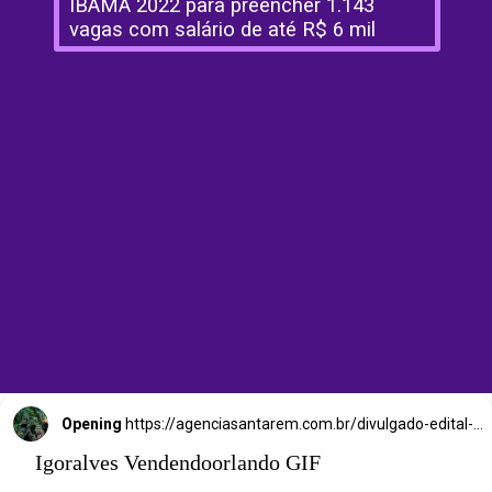
IBAMA 2022 para preencher 1.143 
vagas com salário de até R$ 6 mil
Opening
https://agenciasantarem.com.br/divulgado-edital-do-processo-seletivo-ibama-2022-para-preencher-1-143-vagas-com-salario-de-ate-r-6-mil/
Igoralves Vendendoorlando GIF