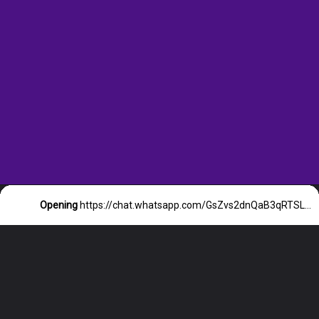
Opening
https://chat.whatsapp.com/GsZvs2dnQaB3qRTSL8VKX7