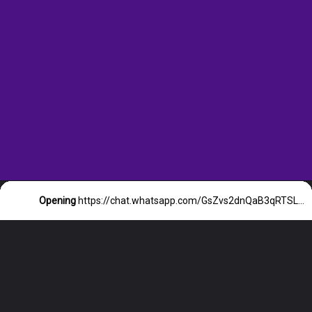
Opening
https://chat.whatsapp.com/GsZvs2dnQaB3qRTSL8VKX7