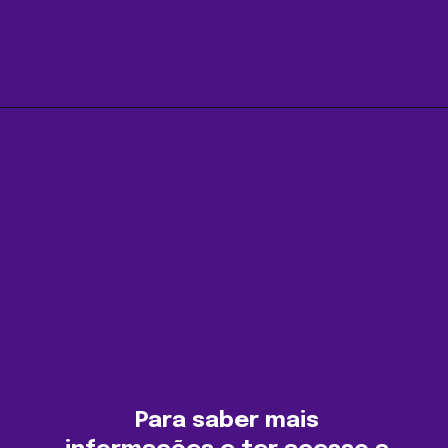
Opening
https://agenciasantarem.com.br/amp
Para saber mais