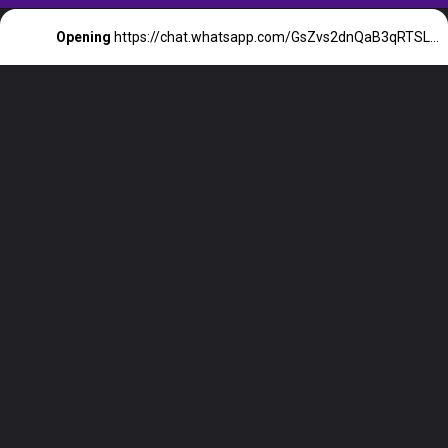
Opening
https://chat.whatsapp.com/GsZvs2dnQaB3qRTSL8VKX7