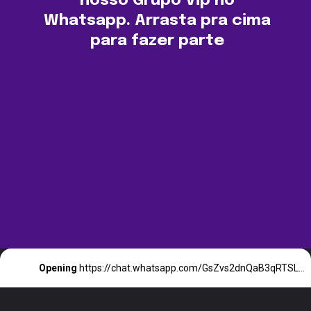
nosso Grupo Vip no
Whatsapp. Arrasta pra cima
para fazer parte
Opening
https://chat.whatsapp.com/GsZvs2dnQaB3qRTSL8VKX7