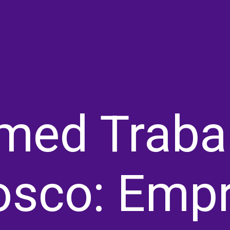
med Trabal
sco: Empr