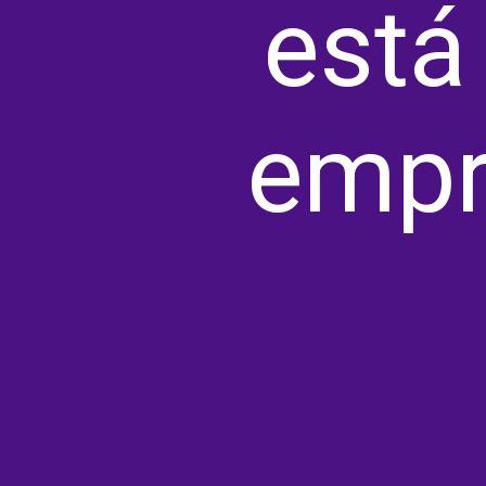
está
empr