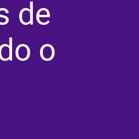
 de 
o o 