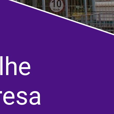
he 
esa 